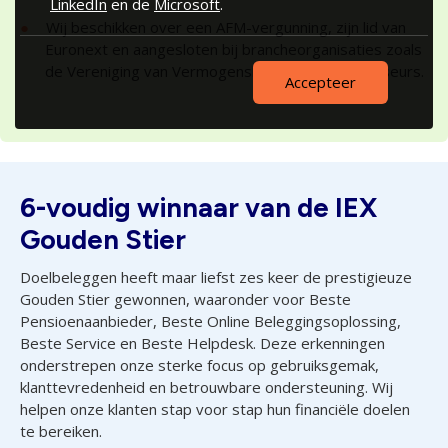
LinkedIn
en de
Microsoft
.
Wij beschikken over een AFM-vergunning, zijn lid van
Euronext en aangesloten bij brancheorganisaties zoals
de Vereniging van Vermogensbeheerders & Adviseurs.
Accepteer
6-voudig winnaar van de IEX
Gouden Stier
Doelbeleggen heeft maar liefst zes keer de prestigieuze
Gouden Stier gewonnen, waaronder voor Beste
Pensioenaanbieder, Beste Online Beleggingsoplossing,
Beste Service en Beste Helpdesk. Deze erkenningen
onderstrepen onze sterke focus op gebruiksgemak,
klanttevredenheid en betrouwbare ondersteuning. Wij
helpen onze klanten stap voor stap hun financiële doelen
te bereiken.