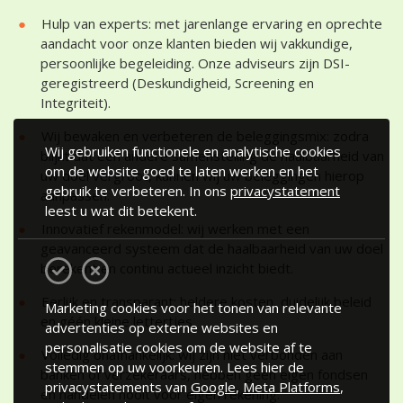
Hulp van experts: met jarenlange ervaring en oprechte
aandacht voor onze klanten bieden wij vakkundige,
persoonlijke begeleiding. Onze adviseurs zijn DSI-
geregistreerd (Deskundigheid, Screening en
Integriteit).
Wij bewaken en verbeteren de beleggingsmix: zodra
Wij gebruiken functionele en analytische cookies
blijkt dat een andere samenstelling de haalbaarheid van
om de website goed te laten werken en het
uw doel vergroot, kunnen wij uw beleggingen hierop
gebruik te verbeteren. In ons
privacystatement
aanpassen.
leest u wat dit betekent.
Innovatief rekenmodel: wij werken met een
geavanceerd systeem dat de haalbaarheid van uw doel
berekent en continu actueel inzicht biedt.
Eerlijk en transparant: heldere kosten, duidelijk beleid
Marketing cookies voor het tonen van relevante
en géén kleine lettertjes.
advertenties op externe websites en
personalisatie cookies om de website af te
Volledig onafhankelijk: wij zijn niet verbonden aan
stemmen op uw voorkeuren. Lees hier de
banken of verzekeraars, hebben geen eigen fondsen
privacystatements van
Google
,
Meta Platforms
,
en handelen nooit voor eigen rekening.