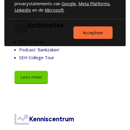
privacystatements van
Google
,
Meta Platforms
,
LinkedIn
en de
Microsoft
.
Activiteiten
Accepteer
FFP Congres
Podcast 'Bankzaken'
SEH College Tour
Lees meer
Kenniscentrum