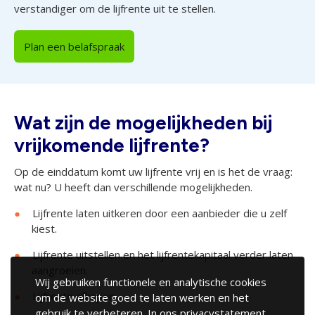
verstandiger om de lijfrente uit te stellen.
Plan een belafspraak
Wat zijn de mogelijkheden bij
vrijkomende lijfrente?
Op de einddatum komt uw lijfrente vrij en is het de vraag:
wat nu? U heeft dan verschillende mogelijkheden.
Lijfrente laten uitkeren door een aanbieder die u zelf
kiest.
Lijfrente uitstellen en het lijfrentekapitaal verder laten
aangroeien.
Wij gebruiken functionele en analytische cookies
Lijfrente afkopen.
om de website goed te laten werken en het
gebruik te verbeteren. In ons
privacystatement