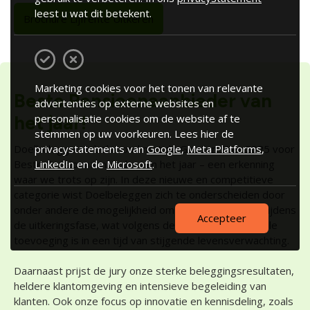
leest u wat dit betekent.
Brochure Lijfrente Uitkeren
Marketing cookies voor het tonen van relevante
Beste Pensioenaanbieder van
advertenties op externe websites en
het jaar!
personalisatie cookies om de website af te
stemmen op uw voorkeuren. Lees hier de
Doelbeleggen is bekroond met de Gouden Stier 2025 voor
privacystatements van
Google
,
Meta Platforms
,
Beste Pensioenaanbieder van het jaar – een erkenning
LinkedIn
en de
Microsoft
.
waar we trots op zijn. In deze nieuwe en competitieve
categorie wist Doelbeleggen zich te onderscheiden door
onder andere de mogelijkheid om door te beleggen tijdens
Accepteer
de uitkeringsfase, wat volgens de jury een waardevolle
toevoeging is in een tijd van stijgende levensverwachting.
Daarnaast prijst de jury onze sterke beleggingsresultaten,
heldere klantomgeving en intensieve begeleiding van
klanten. Ook onze focus op innovatie en kennisdeling, zoals