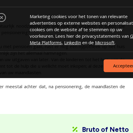
n
Marketing cookies voor het tonen van relevante
advertenties op externe websites en personalisat
uurlijk noodzakelijk om ook naar de uitgaven te kijken. De
cookies om de website af te stemmen op uw
w pensionering?
voorkeuren. Lees hier de privacystatements van
G
Meta Platforms
,
LinkedIn
en de
Microsoft
.
 u met pensioen gaat, rust er nog een hypotheek op het huis
nlijk zijn het allemaal hamvragen.
n uw uitgaven van later. Van de kinderen tot het huis, van de
Acceptee
 tot de hulp die u wellicht moet inkopen; al deze zaken zult
van uw maandlasten.
er meestal achter dat, na pensionering, de maandlasten de
Bruto of Netto