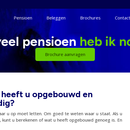
Pensioen
Beleggen
Brochures
Contac
eel pensioen
heb ik n
Brochure aanvragen
 heeft u opgebouwd en
dig?
waar u op moet letten. Om goed te weten waar u staat. Als u
kt, kunt u berekenen of wat u heeft opgebouwd genoeg is. En