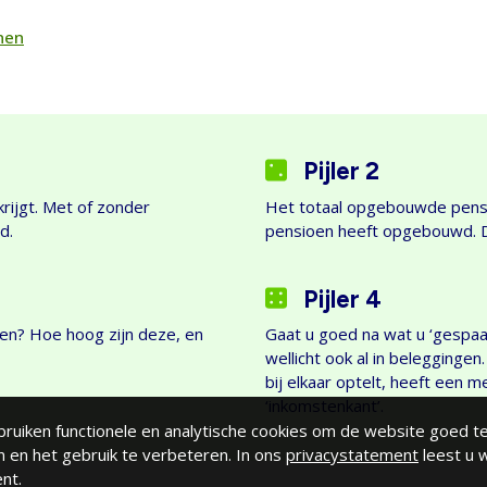
nen
Pijler 2
rijgt. Met of zonder
Het totaal opgebouwde pensio
d.
pensioen heeft opgebouwd. D
Pijler 4
gen? Hoe hoog zijn deze, en
Gaat u goed na wat u ‘gespaa
wellicht ook al in beleggingen
bij elkaar optelt, heeft een m
‘inkomstenkant’.
bruiken functionele en analytische cookies om de website goed te
 en het gebruik te verbeteren. In ons
privacystatement
leest u w
nt.