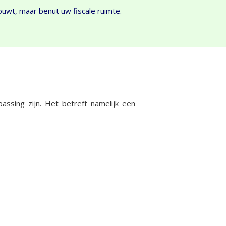
ouwt, maar benut uw fiscale ruimte.
assing zijn. Het betreft namelijk een