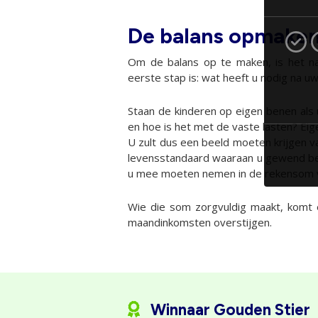
De balans opmake
Om de balans op te maken, is het nat
eerste stap is: wat heeft u nodig na u
Staan de kinderen op eigen benen als
en hoe is het met de vaste lasten? Eige
U zult dus een beeld moeten krijgen va
levensstandaard waaraan u gewend bent
u mee moeten nemen in de rekensom 
Wie die som zorgvuldig maakt, komt 
maandinkomsten overstijgen.
Winnaar Gouden Stier