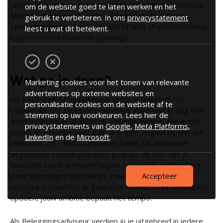
sinds 1999, zijn we succesvol met onze labels Velthuyse ·
om de website goed te laten werken en het
Mulder (Vermogensbeheer), Doelbeleggen.nl (online
gebruik te verbeteren. In ons
privacystatement
vermogensbeheer) en Personal Finance (Pensioenadvies,
leest u wat dit betekent.
hypotheken en financiële planning).
Wat ga je doen?
Marketing cookies voor het tonen van relevante
advertenties op externe websites en
Als Junior Beleggingsadviseur word je opgeleid tot
personalisatie cookies om de website af te
volwaardig DSI Beleggingsadviseur. Alles wat je nog niet
stemmen op uw voorkeuren. Lees hier de
weet leren wij je. Je krijgt bij ons een mentor, die je zijn
privacystatements van
Google
,
Meta Platforms
,
kennis en ervaring over gaat brengen. Je gaat bij ons alle
LinkedIn
en de
Microsoft
.
relevante WFT en DSI-papieren halen. Dit intensieve
uitgebreide opleidingstraject gaat jou de rest van je
financiële carrière enorm helpen. Je bepaalt zelf hoelang
jouw opleidingstraject duurt, maar houd rekening met
Accepteer
minimaal 6 maanden. Je gaat veel theorie en praktijkkennis
opdoen, jouw ambitie bepaalt het tempo.
Als Beleggingsadviseur verdiep jij je uitgebreid in iedere