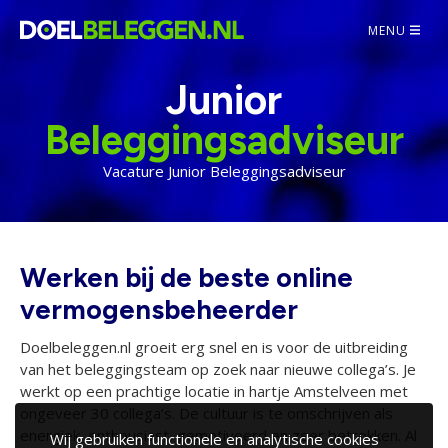
MENU
Junior
Beleggingsadviseur
Vacature Junior Beleggingsadviseur
Werken bij de beste online
vermogensbeheerder
Doelbeleggen.nl groeit erg snel en is voor de uitbreiding
van het beleggingsteam op zoek naar nieuwe collega’s. Je
werkt op een prachtige locatie in hartje Amstelveen met
ongeveer 30 collega’s. De cultuur is te omschrijven als
energiek, enthousiast, gemotiveerd en zeer betrokken. Al
Wij gebruiken functionele en analytische cookies